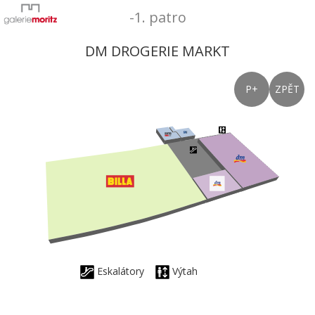
-1. patro
DM DROGERIE MARKT
P+
ZPĚT
Eskalátory
Výtah