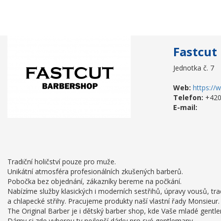
Fastcut
Jednotka č. 7
Web:
https://
Telefon:
+420
E-mail:
Tradiční holičství pouze pro muže.
Unikátní atmosféra profesionálních zkušených barberů.
Pobočka bez objednání, zákazníky bereme na počkání.
Nabízíme služby klasických i moderních sestřihů, úpravy vousů, tr
a chlapecké střihy. Pracujeme produkty naší vlastní řady Monsieur.
The Original Barber je i dětský barber shop, kde Vaše mladé gent
Dámy si zde vyberou ty nejlepší dárky pro své gentlemany.