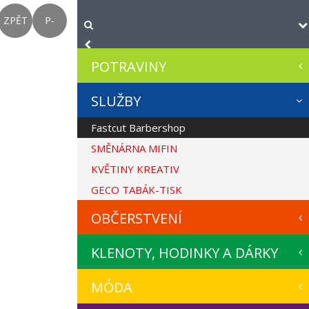
ZPĚT
P-
POTRAVINY
SLUŽBY
Fastcut Barbershop
SMĚNÁRNA MIFIN
KVĚTINY KREATIV
GECO TABÁK-TISK
OBČERSTVENÍ
KLENOTY, HODINKY A DÁRKY
MÓDA