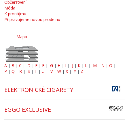
Občerstvení
Móda
K pronájmu
Připravujeme novou prodejnu
Mapa
A
|
B
|
C
|
D
|
E
|
F
|
G
|
H
|
I
|
J
|
K
|
L
|
M
|
N
|
O
|
P
|
Q
|
R
|
S
|
T
|
U
|
V
|
W
|
X
|
Y
|
Z
ELEKTRONICKÉ CIGARETY
EGGO EXCLUSIVE