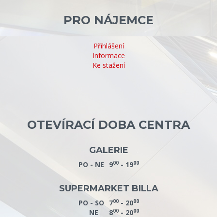
PRO NÁJEMCE
Přihlášení
Informace
Ke stažení
OTEVÍRACÍ DOBA CENTRA
GALERIE
00
00
PO - NE
9
- 19
SUPERMARKET BILLA
00
00
PO - SO
7
- 20
00
00
NE
8
- 20