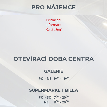
PRO NÁJEMCE
Přihlášení
Informace
Ke stažení
OTEVÍRACÍ DOBA CENTRA
GALERIE
00
00
PO - NE
9
- 19
SUPERMARKET BILLA
00
00
PO - SO
7
- 20
00
00
NE
8
- 20