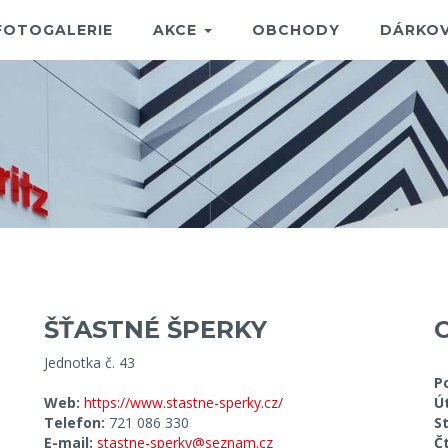
FOTOGALERIE
AKCE
OBCHODY
DÁRKOV
ŠŤASTNÉ ŠPERKY
Jednotka č. 43
P
Web:
https://www.stastne-sperky.cz/
Ú
Telefon:
721 086 330
S
E-mail:
stastne-sperky@seznam.cz
Č