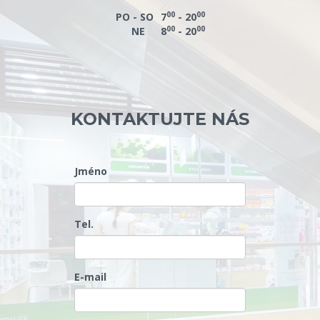
00
00
PO - SO
7
- 20
00
00
NE
8
- 20
KONTAKTUJTE NÁS
Jméno
Tel.
E-mail