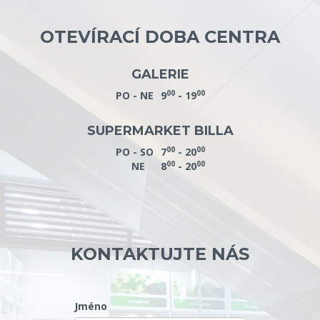
OTEVÍRACÍ DOBA CENTRA
GALERIE
00
00
PO - NE
9
- 19
SUPERMARKET BILLA
00
00
PO - SO
7
- 20
00
00
NE
8
- 20
KONTAKTUJTE NÁS
Jméno