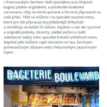
s francouzským šarmem. Naší specialitou jsou křupavé
bagety plněné originálními, a především kvalitními
surovinami, vždy na místě upečené a čerstvě připravené na
vaše přání. Těšit se můžete i na speciální sezonní menu,
které pro BB připravují nejvyhlášenější šéfkuchaři
a obměňuje se každé tři měsíce. Najdete u nás ale i poctivé
a originální polévky, dezerty, sladké pečivo a svěží
zeleninové saláty nebo speciální bohaté snídaňové menu.
Báječné jídlo můžete zapít domácím ice tea, čerstvým
pomerančovým džusem nebo třeba horkým zázvorovým
čajem.