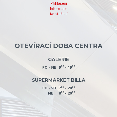
Přihlášení
Informace
Ke stažení
OTEVÍRACÍ DOBA CENTRA
GALERIE
00
00
PO - NE
9
- 19
SUPERMARKET BILLA
00
00
PO - SO
7
- 20
00
00
NE
8
- 20