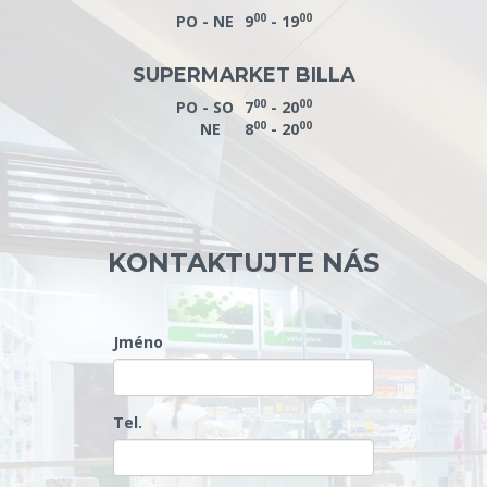
00
00
PO - NE
9
- 19
SUPERMARKET BILLA
00
00
PO - SO
7
- 20
00
00
NE
8
- 20
KONTAKTUJTE NÁS
Jméno
Tel.