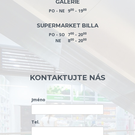
GALERIE
00
00
PO - NE
9
- 19
SUPERMARKET BILLA
00
00
PO - SO
7
- 20
00
00
NE
8
- 20
KONTAKTUJTE NÁS
Jméno
Tel.