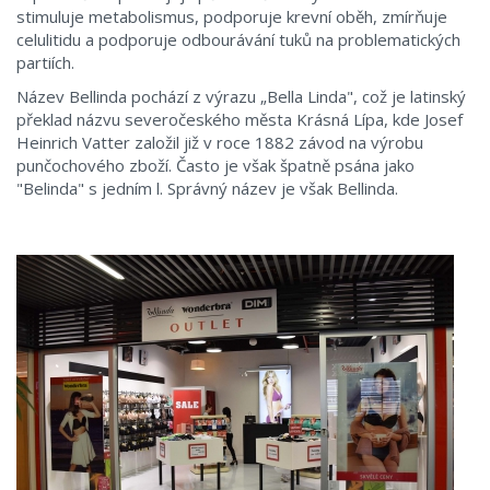
stimuluje metabolismus, podporuje krevní oběh, zmírňuje
celulitidu a podporuje odbourávání tuků na problematických
partiích.
Název Bellinda pochází z výrazu „Bella Linda", což je latinský
překlad názvu severočeského města Krásná Lípa, kde Josef
Heinrich Vatter založil již v roce 1882 závod na výrobu
punčochového zboží. Často je však špatně psána jako
"Belinda" s jedním l. Správný název je však Bellinda.