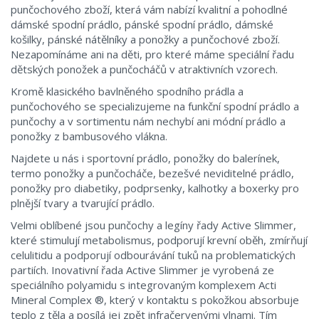
punčochového zboží, která vám nabízí kvalitní a pohodlné
dámské spodní prádlo, pánské spodní prádlo, dámské
košilky, pánské nátělníky a ponožky a punčochové zboží.
Nezapomínáme ani na děti, pro které máme speciální řadu
dětských ponožek a punčocháčů v atraktivních vzorech.
Kromě klasického bavlněného spodního prádla a
punčochového se specializujeme na funkční spodní prádlo a
punčochy a v sortimentu nám nechybí ani módní prádlo a
ponožky z bambusového vlákna.
Najdete u nás i sportovní prádlo, ponožky do balerínek,
termo ponožky a punčocháče, bezešvé neviditelné prádlo,
ponožky pro diabetiky, podprsenky, kalhotky a boxerky pro
plnější tvary a tvarující prádlo.
Velmi oblíbené jsou punčochy a legíny řady Active Slimmer,
které stimulují metabolismus, podporují krevní oběh, zmírňují
celulitidu a podporují odbourávání tuků na problematických
partiích. Inovativní řada Active Slimmer je vyrobená ze
speciálního polyamidu s integrovaným komplexem Acti
Mineral Complex ®, který v kontaktu s pokožkou absorbuje
teplo z těla a posílá jej zpět infračervenými vlnami. Tím