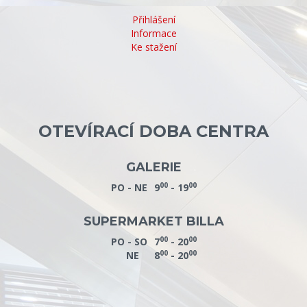
Přihlášení
Informace
Ke stažení
OTEVÍRACÍ DOBA CENTRA
GALERIE
00
00
PO - NE
9
- 19
SUPERMARKET BILLA
00
00
PO - SO
7
- 20
00
00
NE
8
- 20