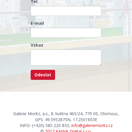
Tel.
E-mail
Vzkaz
Galerie Moritz, a.s., 8. května 465/24, 779 00, Olomouc,
GPS: 49.5952875N, 17.2501603E
INFO: (+420) 585 220 833,
info@galeriemoritz.cz
©
2017 KAVVA Digital s.r.o.