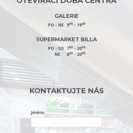
OTEVÍRACÍ DOBA CENTRA
GALERIE
00
00
PO - NE
9
- 19
SUPERMARKET BILLA
00
00
PO - SO
7
- 20
00
00
NE
8
- 20
KONTAKTUJTE NÁS
Jméno