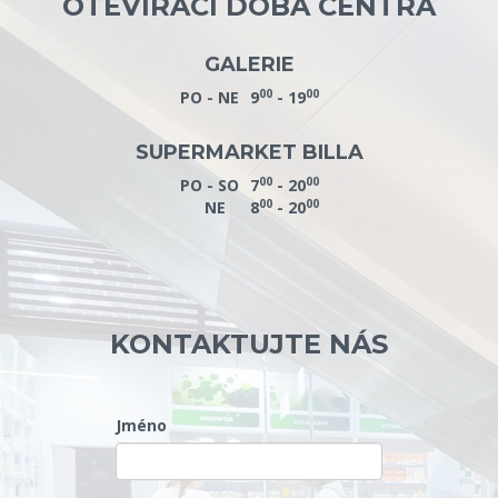
OTEVÍRACÍ DOBA CENTRA
GALERIE
00
00
PO - NE
9
- 19
SUPERMARKET BILLA
00
00
PO - SO
7
- 20
00
00
NE
8
- 20
KONTAKTUJTE NÁS
Jméno