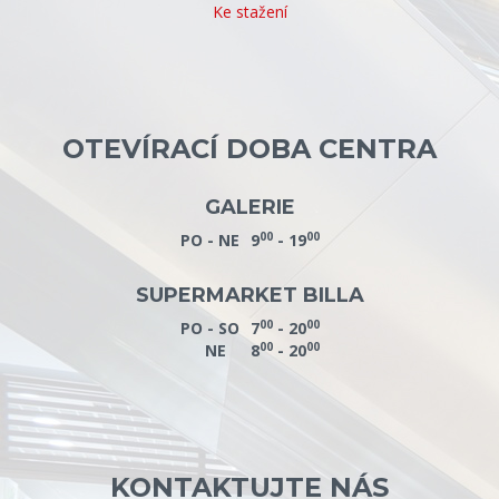
Ke stažení
OTEVÍRACÍ DOBA CENTRA
GALERIE
00
00
PO - NE
9
- 19
SUPERMARKET BILLA
00
00
PO - SO
7
- 20
00
00
NE
8
- 20
KONTAKTUJTE NÁS