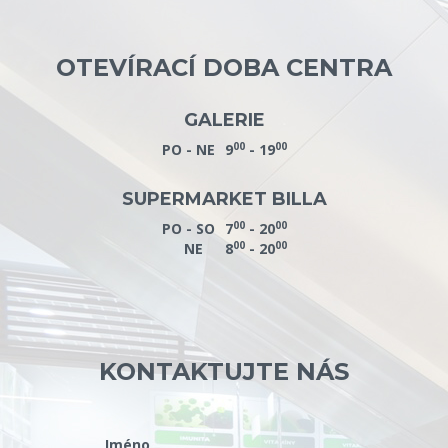
OTEVÍRACÍ DOBA CENTRA
GALERIE
00
00
PO - NE
9
- 19
SUPERMARKET BILLA
00
00
PO - SO
7
- 20
00
00
NE
8
- 20
KONTAKTUJTE NÁS
Jméno