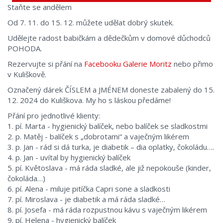
Staňte se andělem
Od 7. 11. do 15. 12. můžete udělat dobrý skutek.
Udělejte radost babičkám a dědečkům v domové důchodců
POHODA.
Rezervujte si přání na
Facebooku Galerie Moritz
nebo přimo
v Kuliškově.
Označený dárek ČÍSLEM a JMÉNEM doneste zabalený do 15.
12. 2024 do Kuliškova. My ho s láskou předáme!
Přání pro jednotlivé klienty:
1. pí. Marta - hygienický balíček, nebo balíček se sladkostmi
2. p. Matěj - balíček s „dobrotami“ a vaječným likérem
3. p. Jan - rád si dá turka, je diabetik – dia oplatky, čokoládu….
4. p. Jan - uvítal by hygienický balíček
5. pí. Květoslava - má ráda sladké, ale již nepokouše (kinder,
čokoláda…)
6. pí. Alena - miluje pitíčka Capri sone a sladkosti
7. pí. Miroslava - je diabetik a má ráda sladké…
8. pí. Josefa - má ráda rozpustnou kávu s vaječným likérem
9. pí. Helena - hygienický balíček