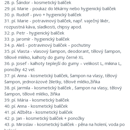
28. p. Šándor - kosmetický balíček
29. pí. Marie - poukaz do lékárny nebo hygienický balíček
30. p. Rudolf - pivo + hygienický balíček
31. pí. Marie - potravinový balíček, např. vaječný likér,
rozpustná káva, sladkosti, chipsy apod.
32. p. Petr - hygienický balíček
33. p. Jaromír - hygienický balíček
34. p. Aleš - potravinový balíček – pochutiny
35. pí. Vlasta - vlasový šampon, deodorant, tělový šampon,
tělové mléko, kalhoty do gumy černé XL
36. p. Josef - kalhoty teplejší do gumy – velikost L, mikina L,
ponožky 42 vel.
37. pí. Anna - kosmetický balíček, šampon na vlasy, tělový
šampon, jednorázové žiletky, tělové mléko,žíňka
38. pí. Jarmila - kosmetický balíček , šampon na vlasy, tělový
šampon, tělové mléko, žíňka
39. pí. Mária - kosmetický balíček
40. pí. Anna - kosmetický balíček
41. pí. Alžběta - kosmetický balíček
42. p. Jan - kosmetický balíček + ponožky
43. p. Miroslav - kosmetický balíček - pěna na holení, voda po