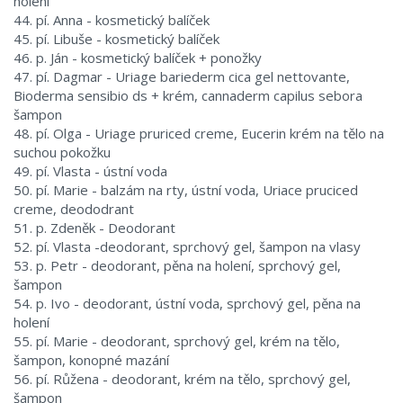
holení
44. pí. Anna - kosmetický balíček
45. pí. Libuše - kosmetický balíček
46. p. Ján - kosmetický balíček + ponožky
47. pí. Dagmar - Uriage bariederm cica gel nettovante,
Bioderma sensibio ds + krém, cannaderm capilus sebora
šampon
48. pí. Olga - Uriage pruriced creme, Eucerin krém na tělo na
suchou pokožku
49. pí. Vlasta - ústní voda
50. pí. Marie - balzám na rty, ústní voda, Uriace pruciced
creme, deododrant
51. p. Zdeněk - Deodorant
52. pí. Vlasta -deodorant, sprchový gel, šampon na vlasy
53. p. Petr - deodorant, pěna na holení, sprchový gel,
šampon
54. p. Ivo - deodorant, ústní voda, sprchový gel, pěna na
holení
55. pí. Marie - deodorant, sprchový gel, krém na tělo,
šampon, konopné mazání
56. pí. Růžena - deodorant, krém na tělo, sprchový gel,
šampon