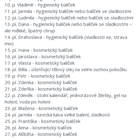
10. p. Vladimír - hygienický balíček
11. pí. Jarmila - hygienický balíček nebo balíček se sladkostmi
12. pí. Ludmila - hygienický balíček nebo balíček se sladkostmi
13. pí. Dana - hygienický balíček nebo balíček se sladkostmi –
ale měkké, špatný chrup
14. pí. Drahoslava - hygienický balíček (sladkosti ne, strava
mix)
15. pí. Hana - kosmetický balíček
16. pí. Jaroslava - kosmetický balíček
17. pí. Vlasta - kosmetický balíček
18. pí. Běla - ošetřující tělový olej na velmi suchou pokožku
19. p. Petr - kosmetický balíček
20. pí. Zdenka - kosmetický balíček
21. pí. Zdeňka - kosmetický balíček
22. p. Zdeněk - stolní kalendář, jednorázové žiletky, gel na
holení, voda po holení
23. pí. Blažena - kosmetický balíček
24. pí. Jarmila - turecká káva velké balení, sladkosti
25. pí. Františka - kosmetický balíček
26. pí. Anna - kosmetický balíček
27. pí. Alžběta - kosmetický balíček