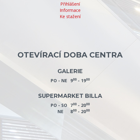
Přihlášení
Informace
Ke stažení
OTEVÍRACÍ DOBA CENTRA
GALERIE
00
00
PO - NE
9
- 19
SUPERMARKET BILLA
00
00
PO - SO
7
- 20
00
00
NE
8
- 20