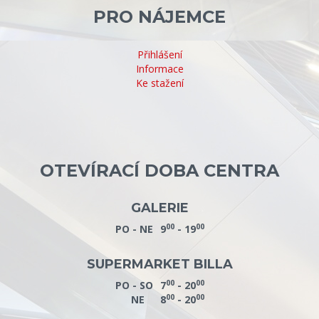
PRO NÁJEMCE
Přihlášení
Informace
Ke stažení
OTEVÍRACÍ DOBA CENTRA
GALERIE
00
00
PO - NE
9
- 19
SUPERMARKET BILLA
00
00
PO - SO
7
- 20
00
00
NE
8
- 20