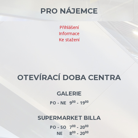
PRO NÁJEMCE
Přihlášení
Informace
Ke stažení
OTEVÍRACÍ DOBA CENTRA
GALERIE
00
00
PO - NE
9
- 19
SUPERMARKET BILLA
00
00
PO - SO
7
- 20
00
00
NE
8
- 20